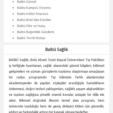
Baibü Güncel
Baibü Kampüs Vizyonu
Baibü Kültür Köprüsü
Baibü Bolu'dan Esintiler
Baibü Fikir ve İnanç
Baibü Bağımlılık Gündemi
Baibü Tercih Rotası
Baibü Sağlık
BAİBÜ Sağlık, Bolu Abant İzzet Baysal Üniversitesi Tıp Fakültesi
iş birliğiyle hazırlanan, sağlık alanındaki güncel bilgileri, bilimsel
gelişmeleri ve uzman görüşlerini topluma ulaştırmayı amaçlayan
bir radyo programıdır. Tıp biliminin farklı alanlarından
akademisyenler ile yapılan söyleşiler aracılığıyla hastalıkların
önlenmesi, doğru tedavi yaklaşımları, sağlıklı yaşam alışkanlıkları
ve toplum sağlığına yönelik önemli konular anlaşılır bir dille ele
alınır. Bilimsel doğruluk ilkesini temel alan program, hem
üniversite topluluğu hem de geniş dinleyici kitlesi için güvenilir,
eğitici ve farkındalık artırıcı bir kaynak olmayı hedefler.